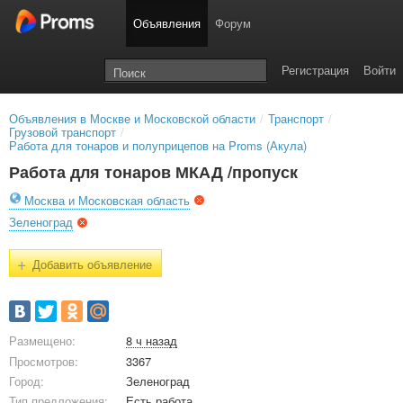
Объявления
Форум
Регистрация
Войти
Объявления в Москве и Московской области
/
Транспорт
/
Грузовой транспорт
/
Работа для тонаров и полуприцепов на Proms (Акула)
Работа для тонаров МКАД /пропуск
Москва и Московская область
Зеленоград
+
Добавить объявление
Размещено:
8 ч назад
Просмотров:
3367
Город:
Зеленоград
Тип предложения:
Есть работа