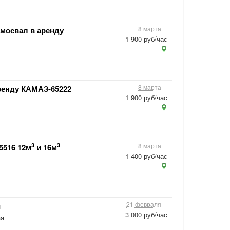
8 марта
амосвал в аренду
1 900 руб/час
8 марта
ренду КАМАЗ-65222
1 900 руб/час
3
3
8 марта
5516 12м
и 16м
1 400 руб/час
21 февраля
й
3 000 руб/час
ая