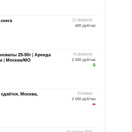
21 февраля
снега
400 руб/час
16 февраля
свалы 25-50т | Аренда
м | Москва/МО
2 500 руб/час
9 января
 сдаётся, Москва,
2 000 руб/час
15 ноября 2025