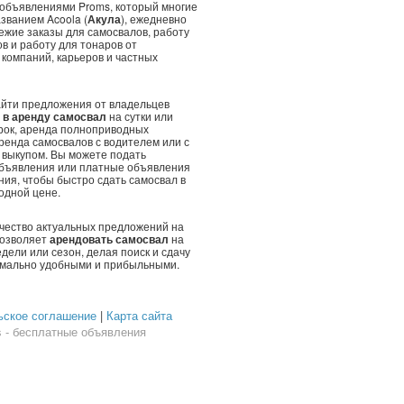
объявлениями Proms, который многие
званием Acoola (
Акула
), ежедневно
ежие заказы для самосвалов, работу
в и работу для тонаров от
компаний, карьеров и частных
айти предложения от владельцев
 в аренду самосвал
на сутки или
рок, аренда полноприводных
ренда самосвалов с водителем или с
выкупом. Вы можете подать
бъявления или платные объявления
ия, чтобы быстро сдать самосвал в
одной цене.
чество актуальных предложений на
позволяет
арендовать самосвал
на
недели или сезон, делая поиск и сдачу
имально удобными и прибыльными.
ьское соглашение
|
Карта сайта
 - бесплатные объявления