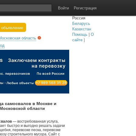
Войти
Регистрация
Россия
Беларусь
 объявление
Казахстан
Помощь
|
О
Московская область
сайте
|
род
да самосвалов в Москве и
Московской области
свалов
— востребованная услуга,
ает быстро и выгодно решать задачи
щебня, перевозке песка, перевозке
возу строительного мусора. Сайт с