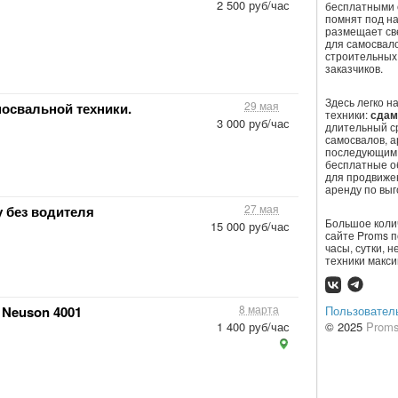
2 500 руб/час
бесплатными 
помнят под на
размещает св
для самосвало
строительных 
заказчиков.
Здесь легко н
29 мая
свальной техники.
техники:
сдам
3 000 руб/час
длительный с
самосвалов, а
последующим 
бесплатные о
для продвижен
аренду по выг
27 мая
 без водителя
Большое коли
15 000 руб/час
сайте Proms 
часы, сутки, 
техники макс
8 марта
Пользовател
 Neuson 4001
© 2025
Proms
1 400 руб/час