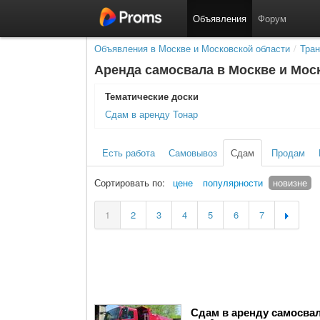
Объявления
Форум
Объявления в Москве и Московской области
/
Тран
Аренда самосвала в Москве и Мос
Тематичеcкие доски
Сдам в аренду Тонар
Есть работа
Самовывоз
Сдам
Продам
Сортировать по:
цене
популярности
новизне
1
2
3
4
5
6
7
Сдам в аренду самосвал