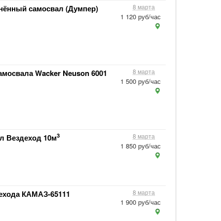
8 марта
енённый самосвал (Думпер)
1 120 руб/час
8 марта
амосвала Wacker Neuson 6001
1 500 руб/час
3
8 марта
л Вездеход 10м
1 850 руб/час
8 марта
ехода КАМАЗ-65111
1 900 руб/час