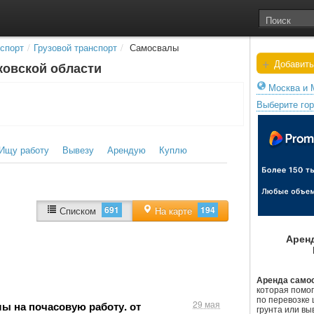
спорт
/
Грузовой транспорт
/
Самосвалы
+
Добавить
ковской области
Москва и 
Выберите го
Ищу работу
Вывезу
Арендую
Куплю
691
194
Списком
На карте
Арен
Аренда само
которая помог
по перевозке 
29 мая
ы на почасовую работу. от
грунта или вы