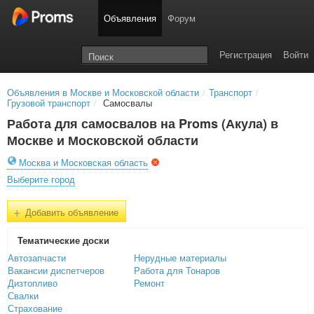
Объявления
Форум
Регистрация
Войти
Объявления в Москве и Московской области
/
Транспорт
/
Грузовой транспорт
/
Самосвалы
Работа для самосвалов на Proms (Акула) в
Москве и Московской области
Москва и Московская область
Выберите город
+
Добавить объявление
Тематичеcкие доски
Автозапчасти
Нерудные материалы
Вакансии диспетчеров
Работа для Тонаров
Дизтопливо
Ремонт
Свалки
Страхование