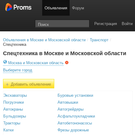
Объявления
Форум
Регистрация
Войти
Объявления в Москве и Московской области
/
Транспорт
/
Спецтехника
Спецтехника в Москве и Московской области
Москва и Московская область
Выберите город
+
Добавить объявление
Экскаваторы
Буровые установки
Погрузчики
Автовышки
Автокраны
Автогрейдеры
Бульдозеры
Асфальтоукладчики
Тракторы
Автобетононасосы
Катки
Фрезы дорожные