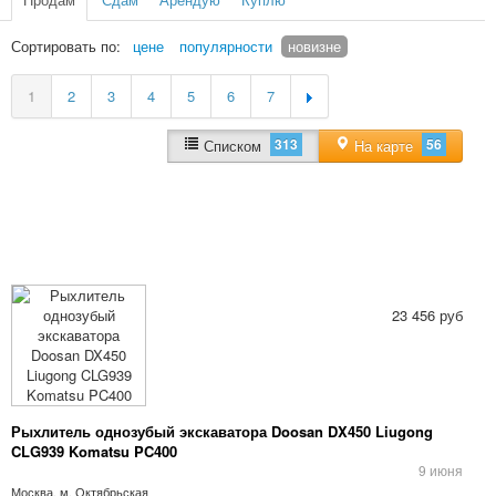
Сортировать по:
цене
популярности
новизне
1
2
3
4
5
6
7
313
56
Списком
На карте
23 456 руб
Рыхлитель однозубый экскаватора Doosan DX450 Liugong
CLG939 Komatsu PC400
9 июня
Москва, м. Октябрьская