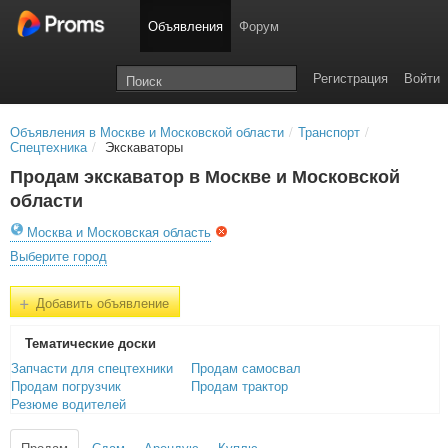
Объявления
Форум
Регистрация
Войти
Объявления в Москве и Московской области
/
Транспорт
/
Спецтехника
/
Экскаваторы
Продам экскаватор в Москве и Московской
области
Москва и Московская область
Выберите город
+
Добавить объявление
Тематичеcкие доски
Запчасти для спецтехники
Продам самосвал
Продам погрузчик
Продам трактор
Резюме водителей
Продам
Сдам
Арендую
Куплю