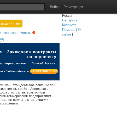
Войти
Регистрация
Россия
Беларусь
 объявление
Казахстан
Помощь
|
О
Московская область
сайте
|
род
ехники – это идеальное решение при
троительных работ. Арендовать
ьдозер, погрузчик, трактор или
ногим коммерческим предприятиям
нее, чем покупать спецтехнику и
 состоянием.