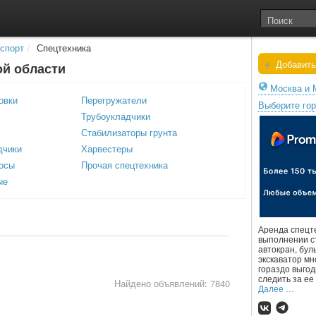
спорт
/
Спецтехника
+
Добавить
ой области
Москва и 
овки
Перегружатели
Выберите го
Трубоукладчики
Стабилизаторы грунта
дчики
Харвестеры
осы
Прочая спецтехника
ые
Аренда спецт
выполнении с
автокран, бул
экскаватор м
гораздо выгод
следить за ее
Найдено объявлений: 7840
Далее …