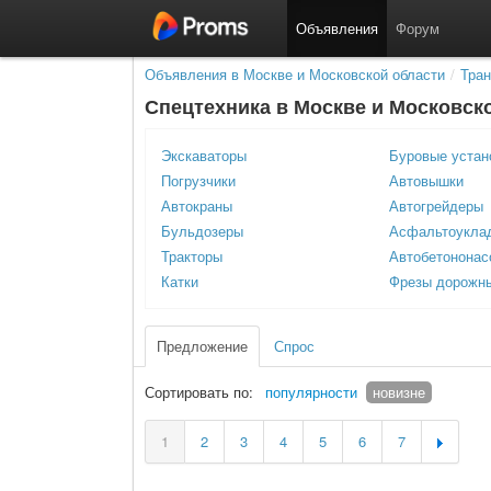
Объявления
Форум
Объявления в Москве и Московской области
/
Тран
Спецтехника в Москве и Московск
Экскаваторы
Буровые устан
Погрузчики
Автовышки
Автокраны
Автогрейдеры
Бульдозеры
Асфальтоукла
Тракторы
Автобетононас
Катки
Фрезы дорожн
Предложение
Спрос
Сортировать по:
популярности
новизне
1
2
3
4
5
6
7