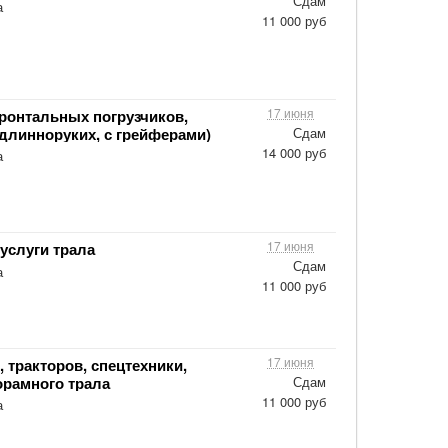
Сдам
а
11 000 руб
17 июня
ронтальных погрузчиков,
длинноруких, с грейферами)
Сдам
14 000 руб
а
17 июня
 услуги трала
Сдам
а
11 000 руб
17 июня
 тракторов, спецтехники,
орамного трала
Сдам
11 000 руб
а