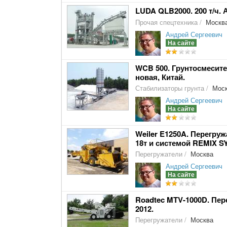
LUDA QLB2000. 200 т/ч.
Прочая спецтехника
/
Москв
Андрей Сергеевич
На сайте
WCB 500. Грунтосмесител
новая, Китай.
Стабилизаторы грунта
/
Моск
Андрей Сергеевич
На сайте
Weiler E1250A. Перегру
18т и системой REMIX 
Перегружатели
/
Москва
Андрей Сергеевич
На сайте
Roadtec MTV-1000D. Пер
2012.
Перегружатели
/
Москва