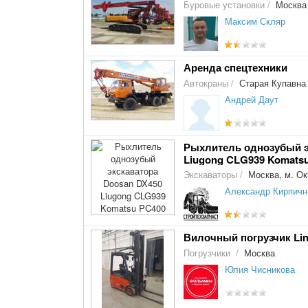
Буровые установки
/
Москва
Максим Скляр
Аренда спецтехники
Автокраны
/
Старая Купавна
Андрей Даут
Рыхлитель однозубый э
Liugong CLG939 Komats
Экскаваторы
/
Москва, м. Ок
Александр Кирпичн
Вилочный погрузчик Lind
Погрузчики
/
Москва
Юлия Чисникова