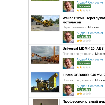
Андрей Сергеевич
На сайте
Weiler E1250. Перегружа
моточасов
Перегружатели
/
Москва
Андрей Сергеевич
На сайте
Universal MDM-120. АБЗ
Прочая спецтехника
/
Москв
Андрей Сергеевич
На сайте
Lintec CSD3000. 240 т/ч.
Прочая спецтехника
/
Москв
Андрей Сергеевич
На сайте
Профессиональный демо