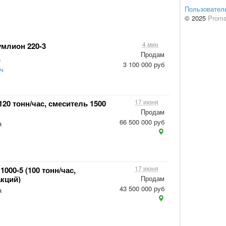
Пользовател
© 2025
Proms
4 мин
умлион 220-3
Продам
д
3 100 000 руб
ч
17 июня
20 тонн/час, смеситель 1500
Продам
66 500 000 руб
а
17 июня
000-5 (100 тонн/час,
акций)
Продам
43 500 000 руб
а