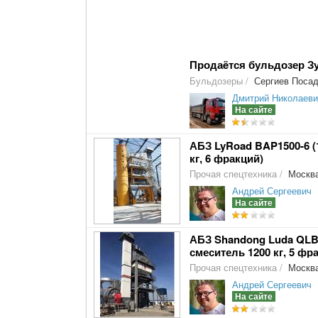
Продаëтся бульдозер З
Бульдозеры
/
Сергиев Поса
Дмитрий Николаеви
На сайте
АБЗ LyRoad BAP1500-6 (1
кг, 6 фракций)
Прочая спецтехника
/
Москв
Андрей Сергеевич
На сайте
АБЗ Shandong Luda QLB1
смеситель 1200 кг, 5 фр
Прочая спецтехника
/
Москв
Андрей Сергеевич
На сайте