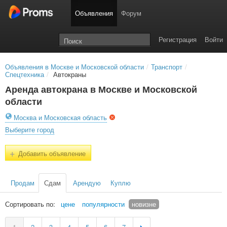
Объявления
Форум
Регистрация
Войти
Объявления в Москве и Московской области
/
Транспорт
/
Спецтехника
/
Автокраны
Аренда автокрана в Москве и Московской
области
Москва и Московская область
Выберите город
+
Добавить объявление
Продам
Сдам
Арендую
Куплю
Сортировать по:
цене
популярности
новизне
1
2
3
4
5
6
7