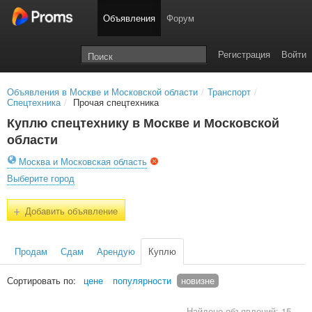
Объявления
Форум
Регистрация
Войти
Объявления в Москве и Московской области
/
Транспорт
/
Спецтехника
/
Прочая спецтехника
Куплю спецтехнику в Москве и Московской
области
Москва и Московская область
Выберите город
+
Добавить объявление
Продам
Сдам
Арендую
Куплю
Сортировать по:
цене
популярности
новизне
Найдено объявлений: 15