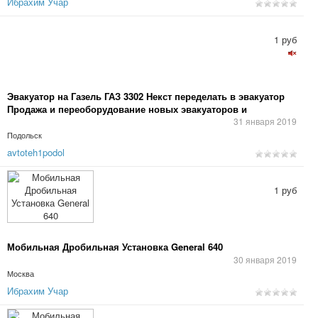
Ибрахим Учар
1 руб
Эвакуатор на Газель ГАЗ 3302 Некст переделать в эвакуатор
Продажа и переоборудование новых эвакуаторов и
эвакуаторных платформ, переделка а/м Газель б/у в
31 января 2019
эвакуатор.
Подольск
avtoteh1podol
1 руб
Мобильная Дробильная Установка General 640
30 января 2019
Москва
Ибрахим Учар