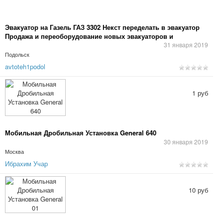
Эвакуатор на Газель ГАЗ 3302 Некст переделать в эвакуатор
Продажа и переоборудование новых эвакуаторов и
эвакуаторных платформ, переделка а/м Газель б/у в
31 января 2019
эвакуатор.
Подольск
avtoteh1podol
1 руб
Мобильная Дробильная Установка General 640
30 января 2019
Москва
Ибрахим Учар
10 руб