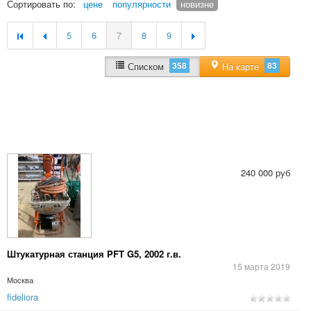
Сортировать по:
цене
популярности
новизне
5
6
7
8
9
358
83
Списком
На карте
240 000 руб
Штукатурная станция PFT G5, 2002 г.в.
15 марта 2019
Москва
fideliora